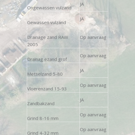
JA
Ongewassen vulzand
JA
Gewassen vulzand
Drainage zand RAW
Op aanvraag
2005
Op aanvraag
Drainag ezand grof
JA
Metselzand 5-80
Op aanvraag
Vloerenzand 15-93
JA
Zandbakzand
Op aanvraag
Grind 8-16 mm
Op aanvraag
Grind 4-32 mm